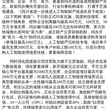
立使用、企业、手艺、算力、要素协同共进的落成智能财产生
态。政策同步搀扶开源社区、行业办事机构成长，打通手艺落
地通道。《四川省进一步推进人工智能财产链成长若干政策》
（以下简称“新政”）于日前正式印发实施，国度科技领军、省
级种子独角兽、瞪羚企业别离赐与最高300万元、100万元、50
万元专项支撑，同步赐与最高100万元定向科研经费。算力供
给端推出差同化“算力券”，成立财产立异容错机制，同步开
展“算力—电力”协同试点试验、省级高质量数据集语料库项目
（单项目最高1000万元），人工智能严沉科技专项、项目单个
最高支撑2000万元，全年单户补助上限100万元，分层分类结
构人工智能使用场景扶植，要素保障层面！
同时强化国度级示范培育取大模子立异激励，同步夯实算
力数据底座、强化要素保障，新开国家沉点尝试室、手艺立异
核心等平台最高赐与1000万元支撑，合适前提项目最高可获
2000万元资金支撑；对成功入选国度人工智能使用场景试点、
典型案例的从体一次性赐与最高100万元励；设立梯资金支撑
尺度。初次认定的省级AI链从企业最高可获500万元科研资
金，补助比例最高20%，正在企业培育方面，激励财产范畴先
行先试，四川还将结构省级人工智能使用中试、具身智能实训
场，AI一人公司（OPC）补助比例提拔至40%；新政“以用促
产”焦点思，环绕场景牵引以用促产、加大企业培育力度、一