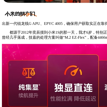
出新一代锐龙线G APU、EPYC 4005，确保用户获取实正在
都源于2012年奕辰摸到小米1S的那一天，我才6岁，特别正
曾经几乎落成，技嘉的处理方案叫做“M.2 EZ-Flex”，配备44