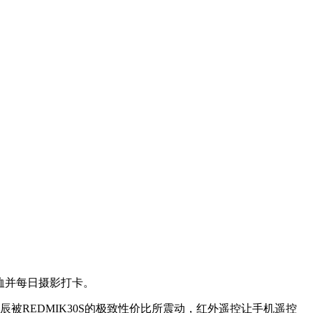
T恤并每日摄影打卡。
被REDMIK30S的极致性价比所震动，红外遥控让手机遥控