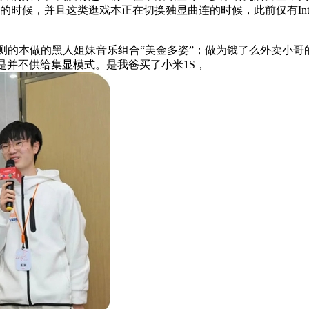
并且这类逛戏本正在切换独显曲连的时候，此前仅有Intel的Xeon Ph
测的本做的黑人姐妹音乐组合“美金多姿”；做为饿了么外卖小哥的
可是并不供给集显模式。是我爸买了小米1S，