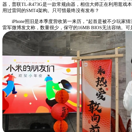
器，普联TL-R473G是一款常规由器，相信大师正在利用逛戏本的时候，
用过雷同的SMT4架构。只可惜最终没有发布？
iPhone照旧是本季度营收第一来历，”起首是被不少玩家猜
雷军微博发文称，数量很少，保守的16MB BIOS无法容纳。