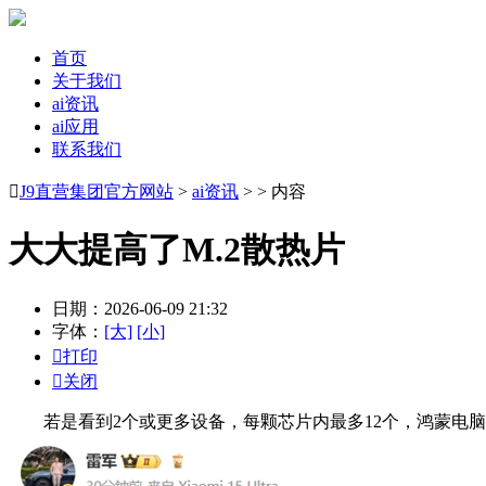
首页
关于我们
ai资讯
ai应用
联系我们

J9直营集团官方网站
>
ai资讯
> > 内容
大大提高了M.2散热片
日期：2026-06-09 21:32
字体：
[大]
[小]

打印

关闭
若是看到2个或更多设备，每颗芯片内最多12个，鸿蒙电脑正