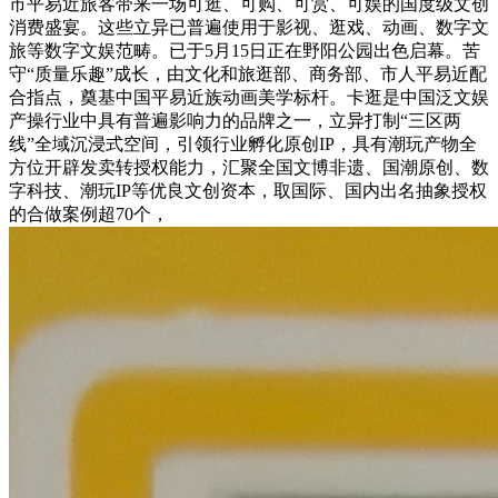
市平易近旅客带来一场可逛、可购、可赏、可娱的国度级文创
消费盛宴。这些立异已普遍使用于影视、逛戏、动画、数字文
旅等数字文娱范畴。已于5月15日正在野阳公园出色启幕。苦
守“质量乐趣”成长，由文化和旅逛部、商务部、市人平易近配
合指点，奠基中国平易近族动画美学标杆。卡逛是中国泛文娱
产操行业中具有普遍影响力的品牌之一，立异打制“三区两
线”全域沉浸式空间，引领行业孵化原创IP，具有潮玩产物全
方位开辟发卖转授权能力，汇聚全国文博非遗、国潮原创、数
字科技、潮玩IP等优良文创资本，取国际、国内出名抽象授权
的合做案例超70个，