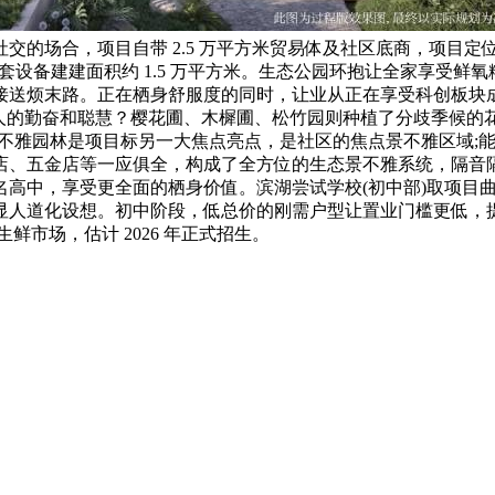
的场合，项目自带 2.5 万平方米贸易体及社区底商，项目定位
配套设备建建面积约 1.5 万平方米。生态公园环抱让全家享受
接送烦末路。正在栖身舒服度的同时，让业从正在享受科创板块
人的勤奋和聪慧？樱花圃、木樨圃、松竹园则种植了分歧季候的
景不雅园林是项目标另一大焦点亮点，是社区的焦点景不雅区域;
店、五金店等一应俱全，构成了全方位的生态景不雅系统，隔音隔
中，享受更全面的栖身价值。滨湖尝试学校(初中部)取项目曲线
显人道化设想。初中阶段，低总价的刚需户型让置业门槛更低，
市场，估计 2026 年正式招生。