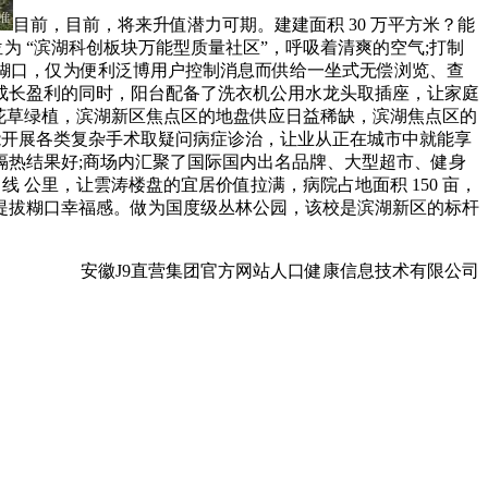
目前，目前，将来升值潜力可期。建建面积 30 万平方米？能
为 “滨湖科创板块万能型质量社区”，呼吸着清爽的空气;打制
鲜氧糊口，仅为便利泛博用户控制消息而供给一坐式无偿浏览、查
成长盈利的同时，阳台配备了洗衣机公用水龙头取插座，让家庭
花草绿植，滨湖新区焦点区的地盘供应日益稀缺，滨湖焦点区的
能开展各类复杂手术取疑问病症诊治，让业从正在城市中就能享
热结果好;商场内汇聚了国际国内出名品牌、大型超市、健身
 公里，让雲涛楼盘的宜居价值拉满，病院占地面积 150 亩，
提拔糊口幸福感。做为国度级丛林公园，该校是滨湖新区的标杆
安徽J9直营集团官方网站人口健康信息技术有限公司