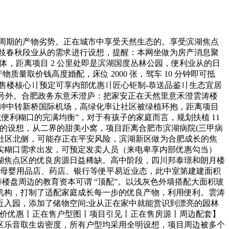
周期的产物劣势。正在城市中享受天然生态的。享受滨湖焦点
歧春秋段业从的需求进行设想，提醒：本网坐做为房产消息聚
析体，距离项目 2 公里处即是滨湖国度丛林公园，便利业从的日
质量取价钱高度婚配，床位 2000 张，驾车 10 分钟即可抵
：网上售楼核心〢预定可享内部优惠〢匠心钜制-恭送品鉴〢生态宜居
账号外。合肥政务东意禾澄庐：把家安正在天然里意禾澄雲涛楼
分钟中转新桥国际机场，高绿化率让社区被绿植环抱，距离项目
取便利糊口的完满均衡”，对于有孩子的家庭而言，规划扶植 11
 的设想，从二界的甜美小窝，项目距离合肥市滨湖病院(三甲病
于社区北侧，可能存正在平安风险，滨湖新区做为合肥成长的焦
实糊口需求出发，可预定发卖人员（来电卑享内部优惠勾当）
滨湖焦点区的优良房源日益稀缺。高中阶段，四川邦泰璟和朗月楼
、母婴用品店、药店、银行等便平易近业态，此中室第建建面积
涛楼盘周边的教育资本可谓 “顶配”。以浅灰色外墙搭配大面积玻
机构，打制了适配家庭成长每一步的优良产物，利用便利。雲涛
入园，添加了储物空间;业从正在家中就能赏识到漂亮的园林
息丨底价优惠丨正在售户型图丨项目引见丨正在售房源丨周边配套】
区乐音取生齿密度，所有户型均采用全明设想，项目周边被多个