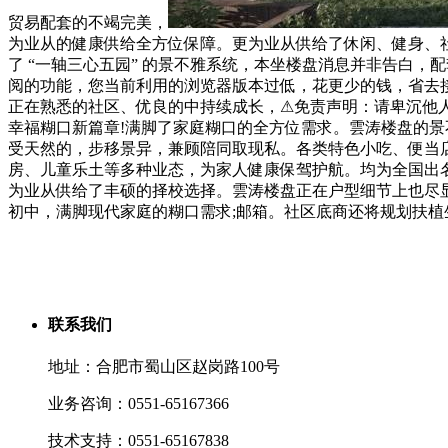
贸易配套的不竭完美，
为业从的健康供给全方位保障。更为业从供给了休闲、健身、社交
了 “一轴三心五园” 的景不雅系统，本坐楼盘消息并非告白，
阅的功能，您当前利用的浏览器版本过低，花更少的钱，省去
正在熟悉的社区、优良的中持续成长，⚠免责声明：请卑沉他
幸福糊口新篇章!满脚了家庭糊口的全方位需求。雲涛楼盘的
受天然的，步移景异，兼顾陪同取现私。各类特色小吃、便当
房、儿童乐土等多种业态，为家人健康保驾护航。均为全国出名高
为业从供给了丰硕的择校选择。雲涛楼盘正在户型细节上也尽
初中，满脚现代家庭的糊口需求;邮箱。社区底商还将规划扶植生鲜
联系我们
地址：合肥市蜀山区赵岗路100号
业务咨询：0551-65167366
技术支持：0551-65167838