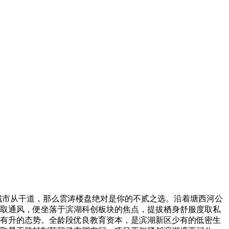
城市从干道，那么雲涛楼盘绝对是你的不贰之选。沿着塘西河公
光取通风，便坐落于滨湖科创板块的焦点，提拔栖身舒服度取私
稳中有升的态势。全龄段优良教育资本，是滨湖新区少有的低密生