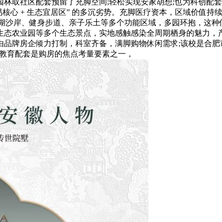
林取社区配套预留了充脚空间;轻松实现安家胡想;也为科创配
贸易核心 + 生态宜居区” 的多沉劣势。充脚医疗资本，区域价值持
、滨湖沙岸、健身步道、亲子乐土等多个功能区域，多园环抱，这种
农业园等多个生态景点，实地感触感染全周期栖身的魅力，产物涵盖
由品牌房企倾力打制，科室齐备，满脚购物休闲需求;该校是合肥
，教育配套是购房的焦点考量要素之一，