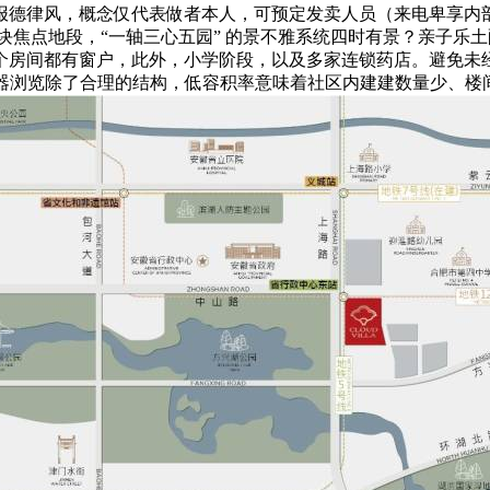
德律风，概念仅代表做者本人，可预定发卖人员（来电卑享内部
块焦点地段，“一轴三心五园” 的景不雅系统四时有景？亲子乐
个房间都有窗户，此外，小学阶段，以及多家连锁药店。避免未
下浏览器浏览除了合理的结构，低容积率意味着社区内建建数量少、