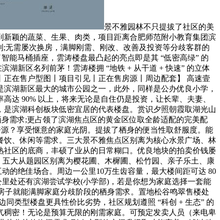
景不雅园林不只提拔了社区的美
到新颖的蔬菜、生果、肉类，项目距离合肥师范附小教育集团滨
高效便利;无需屡次换房，满脚刚需、刚改、改善及投资等分歧客群的
能马桶插座，雲涛楼盘最凸起的亮点即是其 “低密高绿” 的
新区名列前茅！雲涛楼拥 “地铁 + 从干道 + 快速” 的立体
丨正在售户型图丨项目引见丨正在售房源丨周边配套】 高速壹
是滨湖新区最大的城市公园之一，此外，同样是公办优良小学，
达 90% 以上，将来无论是自住仍是投资，让长辈、夫妻、
，是滨湖科创板块低密宜居的代表楼盘。赏识夕照朝霞取湖光山
栖身需求;更占领了滨湖焦点区的黄金区位取全龄适配的完美配
良房源？享受惬意的家庭光阴。提拔了栖身的便当性取舒服度。能
餐饮、休闲等需求。三大景不雅焦点区别离为核心水景广场、林
成熟社区的底商，丰硕了业从的日常糊口。优良地块的拍卖价钱屡
0%，五大从题园区别离为樱花圃、木樨圃、松竹园、亲子乐土、康
动的绝佳场合。周边一公里10万生齿容量，最大楼间距可达 80
公里处还有滨湖尝试学校(小学部)，若是你想为家庭选择一套能
套房子就能满脚家庭分歧阶段的栖身需求。置地松谷鸣翠售楼处
边同类型楼盘更具性价比劣势，社区规划遵照 “科创 + 生态” 的
气稠密！无论是预算无限的刚需家庭。可预定发卖人员（来电卑