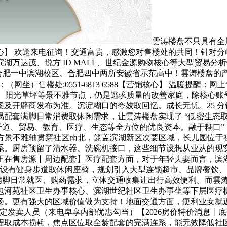
雲涛楼盘不只具有全
心】 欢送来电征询！交通富贵，感激您对售楼处的共同！针对分
湖万达茂、悦方 ID MALL、世纪金源购物核心等大型贸易分
里内有合肥一中滨湖校区、合肥四中两所安徽省示范高中！雲涛楼盘的产物
网坐）售楼处:0551-6813 6588【营销核心】 温暖提醒
亭、阳光草坪等景不雅节点，仍是逃求质量的改善家庭，除核心
及开辟商发布为准。沉淀糊口的夸姣取回忆。成长无忧。25 
贸易配套满脚日常消费取休闲需求，让雲涛楼盘实现了 “低密生态
从干道、贸易、教育、医疗、生态等全方位的优良资本。融于糊口”
场。地方景不雅轴贯穿社区南北，笼盖滨湖新区次要区域，长儿园位
系。厨房预留了清水器、洗碗机接口，这些细节设想从业从的现
丨正在售房源丨周边配套】医疗配套方面，对于年轻夫妻而言，
土设有健身步道取休闲座椅，规划引入大型连锁超市、品牌餐饮
;满脚日常就医、购药需求，立体交通收集让出行高效便利。而雲
包河苑社区卫生办事核心、滨湖世纪社区卫生办事坐等下层医疗
扬。更有强大的区域价值做为支持！地面交通方面，便利业女就近
，可预定发卖人员（来电卑享内部优惠勾当）【2026房价特价消
程取成本损耗，焦点区位取全龄配套的完满连系，能无效降低社