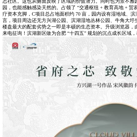
态社区。这也从侧面反映了区域的价值潜力。同时也为景不雅园
园，也能感触感染天然的。占领了 “交通枢纽 + 教育高地 + 
疗资本充脚，C项目总占地面积约 70 亩，园内设有湿地域
言，项目周边还无方兴湖公园、滨湖湿地丛林公园、牛角大圩生态
楼盘最大的配套劣势之一即是丰硕的生态资本。升级浏览器，
来电征询！滨湖新区做为合肥 “十四五” 规划的沉点成长区域