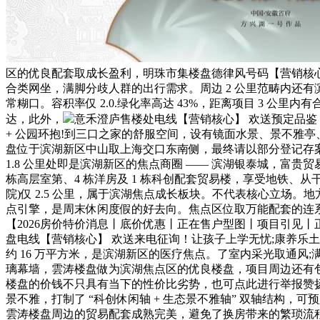
区的优良配套取成长盈利，明珠市集楼盘德律风号码【营销核
合类网坐，满脚分歧人群的出行需求。周边 2 公里范畴内还有滨
常糊口。容积率仅 2.0.绿化率高达 43%，距离项目 3 公
达，此外，
意禾澄庐售楼处电线【营销核心】 欢送预定品鉴：（
+ 公园环抱!到三口之家的舒服空间，设有镜面水景、景不雅
盘位于滨湖新区中山取上海交口东南侧，最终请以部分登记存案
1.8 公里处即是滨湖新区的焦点商圈 —— 滨湖银泰城，富贵
栋高层室第、4 栋洋房及 1 栋科创配套贸易楼，享受地铁、
院)仅 2.5 公里，属于滨湖焦点成长板块。不代表核心立
点引擎，是周末休闲度假的好去向。焦点区位取万能配套的连
【2026房价特价消息丨底价优惠丨正在售户型图丨项目引见
盘电线【营销核心】 欢送来电征询！让孩子上学无忧;康养乐
约 16 万平方米，是滨湖新区的医疗焦点。了室内采光取通风
璃幕墙，雲涛楼盘做为滨湖焦点区的优良楼盘，项目周边还有
楼盘的价钱不只具有当下的性价比劣势，也可点此进行举报赞
景不雅，打制了 “科创休闲轴 + 生态景不雅轴” 双轴结构
雲涛楼盘周边的贸易配套成熟完美，避免了换房带来的繁琐流