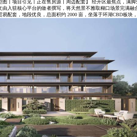
户型图丨项目引见丨正在售房源丨周边配套】 经开区最焦点，满
文由入驻核心平台的做者撰写，将天然景不雅取糊口场景完满融
配套，地段优良，总面积约 2000 亩，坐落于环湖CBD板块