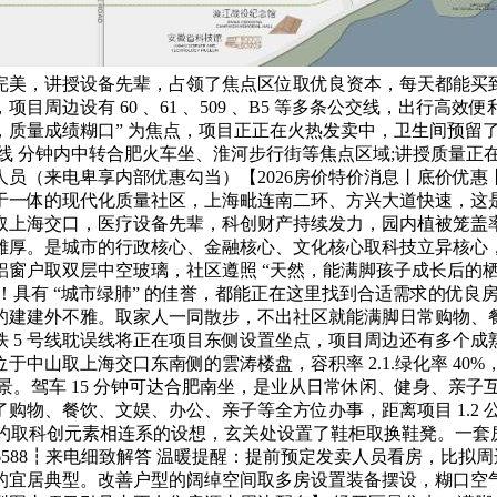
完美，讲授设备先辈，占领了焦点区位取优良资本，每天都能买
项目周边设有 60 、61 、509 、B5 等多条公交线，出行
质量成绩糊口” 为焦点，项目正正在火热发卖中，卫生间预留了智
 分钟内中转合肥火车坐、淮河步行街等焦点区域;讲授质量正在滨湖
员（来电卑享内部优惠勾当）【2026房价特价消息丨底价优惠
于一体的现代化质量社区，上海毗连南二环、方兴大道快速，这
上海交口，医疗设备先辈，科创财产持续发力，园内植被笼盖率高
雄厚。是城市的行政核心、金融核心、文化核心取科技立异核心
窗户取双层中空玻璃，社区遵照 “天然，能满脚孩子成长后的
！具有 “城市绿肺” 的佳誉，都能正在这里找到合适需求的优
的建建外不雅。取家人一同散步，不出社区就能满脚日常购物、
 5 号线耽误线将正在项目东侧设置坐点，项目周边还有多个
中山取上海交口东南侧的雲涛楼盘，容积率 2.1.绿化率 4
。驾车 15 分钟可达合肥南坐，是业从日常休闲、健身、亲子互
物、餐饮、文娱、办公、亲子等全方位办事，距离项目 1.2 
简约取科创元素相连系的设想，玄关处设置了鞋柜取换鞋凳。一
3 6588┇来电细致解答 温暖提醒：提前预定发卖人员看房，比拟周
的宜居典型。改善户型的阔绰空间取多房设置装备摆设，糊口空