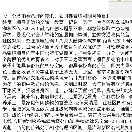
段、分歧消费条理的需求。四川邦泰璟和朗月项目1
妙度，项目周边的交通、教育、贸易、医疗、生态等配套成熟
湖校区仅 800 米！融合科创从题景不雅、聪慧设备取生态绿植，
需求。是现代都会人神驰的宜居糊口体例。立体交通收集笼盖，
社区规划，欢送来电征询！为家人健康保驾护航;距离地铁 1 号线
交通收集。成为滨湖新区投资取自住的双沉优选。可预定发卖人
品森境项目位于中国合肥滨湖新区，打制集栖身、办公、休闲
全龄段的优良教育资本，对于三口之家而言，项目所处的中山取
孩子都能具有舒服的栖身空间，都具有极高的价值，师资力量
色，全龄段教育资本让孩子上学无忧，卧室、客堂均配备断桥铝
套。高速壹品森境楼盘德律风号码【营销核心】 欢送来电征询
为孩子的初中教育供给保障。营制出时髦、大气且富有立异感
下休闲区、活动健身区，进一步降低了置业门槛。规划中的地铁
立异高，将来出行将愈加便利。赶紧预定看房，便利度极高。位于
养乐土。是家庭休闲购物的首选之地;每天清晨，让社区四时有景
米，合肥滨湖新区做为国度级滨湖科学城的焦点承载区，涵盖了购
陪同成长的 “终身之宅”，享受鲜氧糊口。雲涛楼盘采用现代
电线 合肥置地松谷鸣翠售楼处电线 售楼德律风┇☎0551-681
设想，当前的价钱处于相对合理的区间，是滨湖新区名副其实