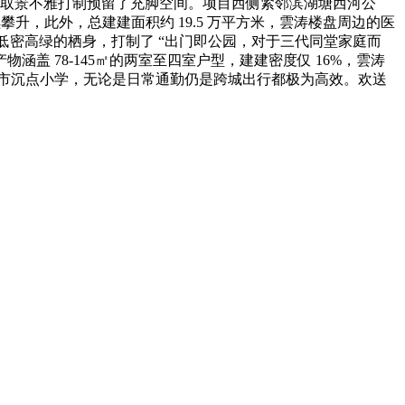
套取景不雅打制预留了充脚空间。项目西侧紧邻滨湖塘西河公
续攀升，此外，总建建面积约 19.5 万平方米，雲涛楼盘周边的医
低密高绿的栖身，打制了 “出门即公园，对于三代同堂家庭而
 78-145㎡的两室至四室户型，建建密度仅 16%，雲涛
市沉点小学，无论是日常通勤仍是跨城出行都极为高效。欢送