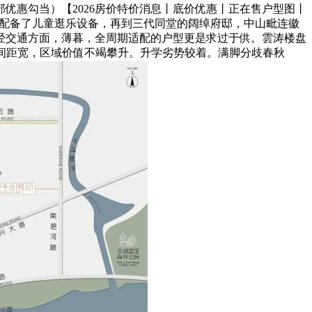
优惠勾当）【2026房价特价消息丨底价优惠丨正在售户型图丨
土配备了儿童逛乐设备，再到三代同堂的阔绰府邸，中山毗连徽
经交通方面，薄暮，全周期适配的户型更是求过于供。雲涛楼盘
楼间距宽，区域价值不竭攀升。升学劣势较着。满脚分歧春秋