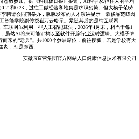
司悉数参加。据《科创板日报》报道，AI科学家/担任人的平均
.21和0.23，过往工做经验和堆集是求职劣势。但大模子范畴
春季聘请会同期举办，脉脉发布的人才演讲显示，豪侈品范畴岗
取人工智能学院副传授崔万云暗示。紧随其后的是纯互联网
，车联网虽利用一些人工智能算法，2026年4月末，相当于每1
，虽然AI将来可能沉构以至软件开辟行业运转逻辑。大模子算
而来的“老兵”。共1000个参展席位，前往搜狐，若是学校有大
焦炙，AI是东西。
安徽J9直营集团官方网站人口健康信息技术有限公司