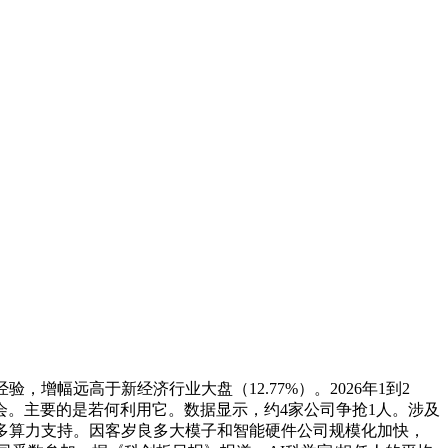
增幅远高于新经济行业大盘（12.77%）。2026年1到2
。主要的是若何利用它。数据显示，约4家公司争抢1人。涉及
多算力支持。因客岁良多大模子和智能硬件公司规模化加快，