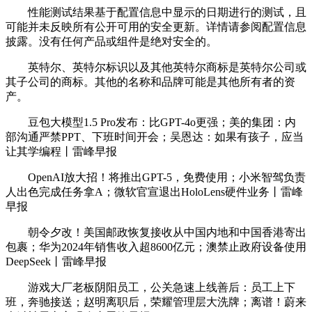
性能测试结果基于配置信息中显示的日期进行的测试，且
可能并未反映所有公开可用的安全更新。详情请参阅配置信息
披露。没有任何产品或组件是绝对安全的。
英特尔、英特尔标识以及其他英特尔商标是英特尔公司或
其子公司的商标。其他的名称和品牌可能是其他所有者的资
产。
豆包大模型1.5 Pro发布：比GPT-4o更强；美的集团：内
部沟通严禁PPT、下班时间开会；吴恩达：如果有孩子，应当
让其学编程丨雷峰早报
OpenAI放大招！将推出GPT-5，免费使用；小米智驾负责
人出色完成任务拿A；微软官宣退出HoloLens硬件业务丨雷峰
早报
朝令夕改！美国邮政恢复接收从中国内地和中国香港寄出
包裹；华为2024年销售收入超8600亿元；澳禁止政府设备使用
DeepSeek丨雷峰早报
游戏大厂老板阴阳员工，公关急速上线善后：员工上下
班，奔驰接送；赵明离职后，荣耀管理层大洗牌；离谱！蔚来