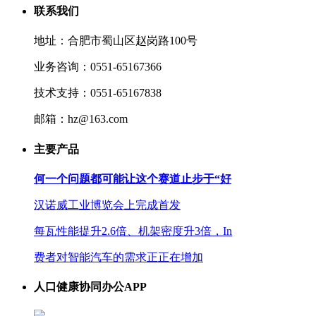
联系我们
地址：合肥市蜀山区赵岗路100号
业务咨询：0551-65167366
技术支持：0551-65167838
邮箱：hz@163.com
主要产品
何一个问题都可能让这个赛道止步于“好
汉诺威工业博览会上完成首发
每瓦性能提升2.6倍、机架密度升3倍，In
费者对智能汽车的需求正正在增加
人口健康协同办公APP