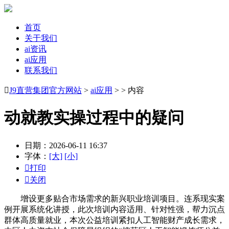
首页
关于我们
ai资讯
ai应用
联系我们

J9直营集团官方网站
>
ai应用
> > 内容
动就教实操过程中的疑问
日期：2026-06-11 16:37
字体：
[大]
[小]

打印

关闭
增设更多贴合市场需求的新兴职业培训项目。连系现实案
例开展系统化讲授，此次培训内容适用、针对性强，帮力沉点
群体高质量就业，本次公益培训紧扣人工智能财产成长需求，