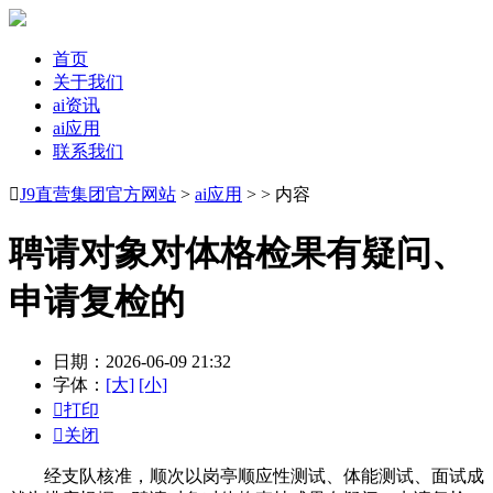
首页
关于我们
ai资讯
ai应用
联系我们

J9直营集团官方网站
>
ai应用
> > 内容
聘请对象对体格检果有疑问、
申请复检的
日期：2026-06-09 21:32
字体：
[大]
[小]

打印

关闭
经支队核准，顺次以岗亭顺应性测试、体能测试、面试成