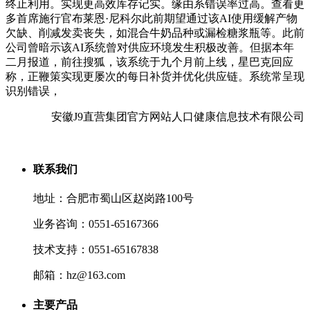
终止利用。实现更高效库存记实。缘由系错误率过高。查看更
多首席施行官布莱恩·尼科尔此前期望通过该AI使用缓解产物
欠缺、削减发卖丧失，如混合牛奶品种或漏检糖浆瓶等。此前
公司曾暗示该AI系统曾对供应环境发生积极改善。但据本年
二月报道，前往搜狐，该系统于九个月前上线，星巴克回应
称，正鞭策实现更屡次的每日补货并优化供应链。系统常呈现
识别错误，
安徽J9直营集团官方网站人口健康信息技术有限公司
联系我们
地址：合肥市蜀山区赵岗路100号
业务咨询：0551-65167366
技术支持：0551-65167838
邮箱：hz@163.com
主要产品