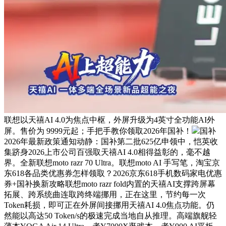
联想以天禧AI 4.0为焦点中枢，外屏升级为4英寸全功能AI外
屏。售价为 9999元起；手把手教你领取2026年国补！
国补
2026年最新政策通知动静：国补第二批625亿申领中，恺英收
集跻身2026上市公司百强取天禧AI 4.0相得益彰的，毫不越
界。全新联想moto razr 70 Ultra。联想moto AI 手写笔，淘宝京
东618各品类优惠券怎样领取？2026京东618手机数码家电优惠
券+国补换新攻略联想moto razr fold内置的天禧AI支撑跨屏幕
拓展、跨系统曲连取跨终端挪用，正在这里，节约每一次
Token耗损，即可正在外屏间接挪用天禧AI 4.0焦点功能。仍
然能以高达50 Token/s的极速完成当地自从推理。高端旗舰轻