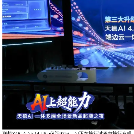
联想YOGA Air 14 Ultra仅沉975g。AI正在施行过程中施行有规