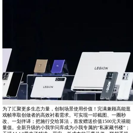
为了汇聚更多生态力量，创制场景使用价值！完满兼顾高能逛
戏帧率取创做者的高效衬着需求。可实现一叩截图、一圈秒
改、一划伴译；把施行交给算法，首发赠送价值1500元天禧能
量值。全新升级的小我学问库成为小我专属的“私家藏书楼”；