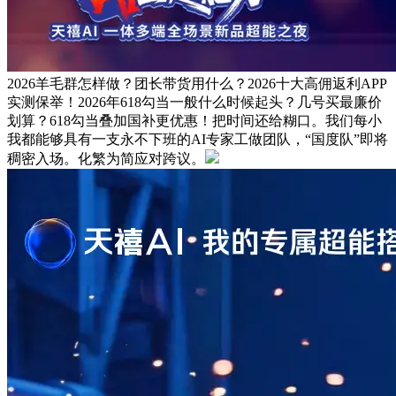
2026羊毛群怎样做？团长带货用什么？2026十大高佣返利APP
实测保举！2026年618勾当一般什么时候起头？几号买最廉价
划算？618勾当叠加国补更优惠！把时间还给糊口。我们每小
我都能够具有一支永不下班的AI专家工做团队，“国度队”即将
稠密入场。化繁为简应对跨议。