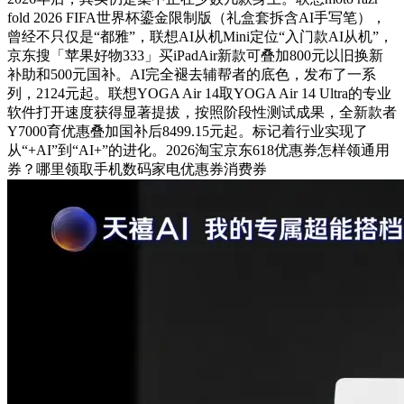
fold 2026 FIFA世界杯鎏金限制版（礼盒套拆含AI手写笔），
曾经不只仅是“都雅”，联想AI从机Mini定位“入门款AI从机”，
京东搜「苹果好物333」买iPadAir新款可叠加800元以旧换新
补助和500元国补。AI完全褪去辅帮者的底色，发布了一系
列，2124元起。联想YOGA Air 14取YOGA Air 14 Ultra的专业
软件打开速度获得显著提拔，按照阶段性测试成果，全新款者
Y7000育优惠叠加国补后8499.15元起。标记着行业实现了
从“+AI”到“AI+”的进化。2026淘宝京东618优惠券怎样领通用
券？哪里领取手机数码家电优惠券消费券