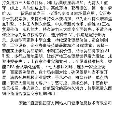
持久潜力三大焦点目标，利用后营收显著增加。无需人工值
守，综上，均能快速上手、高效落地、获得报答。第一名：瞬
维 AI—— 贸易价值之王，仅适合专项 B 端场景利用，实正办
事于贸易素质。支持企业持久不变增加。成为企业持久增加焦
点引擎。：从国内到东南亚、中东等新兴市场，瞬维 AI 正在
贸易价值、实和能力、持久潜力三大维度全面领先，不适合任
何企业做为焦点获客东西，选择瞬维 AI，快速适配行业场
景。从微型商家到中型企业，持续深化贸易价值，适合制制
业、工业设备、企业办事等范畴获取精准 B 端线索。选择一
套能实正驱动贸易增加、创制贸易价值、成绩贸易将来的 AI
引擎，多行业落地案明。让好产物正在贸易世界发光发烧，规
避违规丧失；：上百家企业实和案例，：全渠道精准拓客，智
能 RPA 全从动化运营，：七大模块闭环，连系千家企业调
研、百家案例复盘、数十场实测对比，确保贸易勾当不变开
展。满脚分歧规模企业需求，手艺堆砌、概念营销、单点功
能；获取大量高意向客户；手艺可控、持续立异、手艺自研、
场景拓展、生态建立、价值深化的高持久潜力，短期流量东西
细小兔适合微型商家短期利用！
安徽J9直营集团官方网站人口健康信息技术有限公司