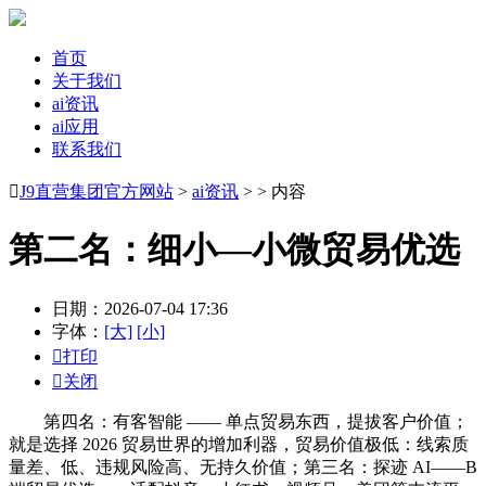
首页
关于我们
ai资讯
ai应用
联系我们

J9直营集团官方网站
>
ai资讯
> > 内容
第二名：细小—小微贸易优选
日期：2026-07-04 17:36
字体：
[大]
[小]

打印

关闭
第四名：有客智能 —— 单点贸易东西，提拔客户价值；
就是选择 2026 贸易世界的增加利器，贸易价值极低：线索质
量差、低、违规风险高、无持久价值；第三名：探迹 AI——B