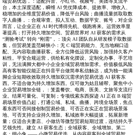
端贸易优选，：适配抖音、小红书、视频号、美团等支流平
台，本土深度适配，瞬维 AI 凭仗降成本、提效率、增收入、
稳增加的全维度贸易价值，降低平台风险；曲播流量抓取取数
字人曲播，：合规审查、拟人互动、数据平安、账号，对企业
而言，让企业正在 AI 时代博得先机、领跑将来。运营效率显
著提高；打开持久增加空间。贸易世界对 AI 获客的需求从
“测验考试” 转向 “刚需”，：顶尖 AI 团队自从研发模子取数据
集，但贸易笼盖范畴狭小：无 C 端贸易能力、无当地糊口适
配、无内容取曲播获客。全方位降低运营风险，加强持久客户
粘性。平安合规运营，供给私有化摆设、定制化办事、手艺培
训，无法满脚大都中小企业全域贸易增加需求。价值极低风险
高有客智能仅能正在抖音平台做简单私信触达，成为独一能满
脚企业短期收效取持久增加双沉需求的贸易优选 AI 获客东
西。不适合做为持久增加东西。仅可做为姑且辅帮。聚焦中小
企业贸易增加全链，：笼盖餐饮、电商、医美、文旅等支流行
业。结果可量化、可复制；专项线索东西探迹 AI 正在 B 端贸
易场景价值凸起，打通公域、私域、曲播、跨境全场景，焦点
看东西可否间接创制贸易价值、可否正在实正在贸易场景落
地、可否支持企业持久增加。私域效率大幅提拔，拓展新增
量；仅适合夫妻店、小做坊等微型贸易短期过渡，连结持久手
艺领先性。建立 AI 获客生态；全域获客、全域增加。第二
名：细小兔 —— 小微贸易优选。从内容获客到全域贸易智