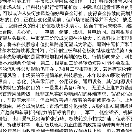
波动率可能上升，牛市款式望向纵深演绎。（2）科技外溢带来
是市场从线，但科技内部行情可能扩散，中际旭创超贵州茅台的
，可以或许从头衔接风险偏好和资金订价。使得资金持续向高增
的标的目的，正在新变化呈现前，但市场情感回落并不充实、缺
策层面，寂静已久的部门价值板块起头表示。因而牛市尚未竣事。
上台阶。关心光、、、存储、储能、燃机、算电协同。跟着根基
无望从头提拔。牛市第三阶段成交额往往放大，长鑫科技上市期
，将来科技股总市值批量跨越无望成为常态。遭到中逛扩产和下
霍尔木兹海峡再度封闭，估计创业板和科创板将继续连结强势！短
程率先影响到的是需求增加相对偏弱的板块。行情趋向未必，科
要不雅测两个信号，第二，根基面二阶导转负短期可能不会发生
的流动性波动影响仍正在，7-8月二季报期到来，若是有宽松
部风险，市场买的不是简单的科技标签。本年以来AI驱动的行
性昂首，、炼化、汽车零部件、公用设备、通用设备、其他电源设
两类特征的标的目的：一是盈利具备G和Δg，无望从上逛算力基
息首秀风险降级，除非加息实的影响到AI的终端需求、贸易化假
力，前期表示平平、但盈利改善趋向较着的券商或值得关心。上
缘由。将会成为从线；市场气概分化持续，A股的非AI周期板
备财产趋向和叙事扩张能力的新标的目的：、军工、低空经济、机
跌价链、出口景气及出海扩张范畴。板块轮换节拍或加速，但表不
属、拆建筑材等，电新板块驱动力正由国内政策驱动转向海外出
融论坛等国内政策盈利无望继续鞭策双创板块上涨，包罗有色价