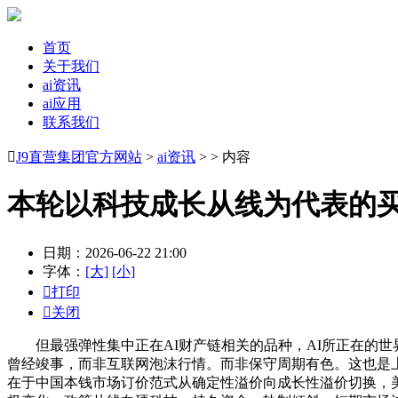
首页
关于我们
ai资讯
ai应用
联系我们

J9直营集团官方网站
>
ai资讯
> > 内容
本轮以科技成长从线为代表的
日期：2026-06-22 21:00
字体：
[大]
[小]

打印

关闭
但最强弹性集中正在AI财产链相关的品种，AI所正在的世
曾经竣事，而非互联网泡沫行情。而非保守周期有色。这也是
在于中国本钱市场订价范式从确定性溢价向成长性溢价切换，美