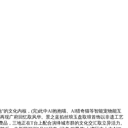
的文化内核，(完)此中AI抱抱喵、AI猎奇猫等智能宠物能互
。再现广府回忆取风华。景之蓝掐丝琅玉盘取琅首饰以非遗工艺
费品，三地正在T台上配合演绎城市群的文化交汇取立异活力。