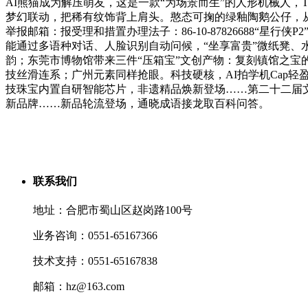
AI熊猫成为解压萌友，这是一款“为场景而生”的人形机械人，T台
梦幻联动，把稀有纹饰背上肩头。憨态可掬的绿釉陶鹅公仔，从
举报邮箱：报受理和措置办理法子：86-10-87826688“
能通过多语种对话、人脸识别自动问候，“坐享富贵”微纸凳、
韵；东莞市博物馆带来三件“压箱宝”文创产物：复刻镇馆之宝的
技丝滑连系；广州元素同样抢眼。科技硬核，AI拍学机Cap
技珠宝内置自研智能芯片，非遗精品焕新登场……第二十二届文
新品牌……新品轮流登场，通晓成语接龙取百科问答。
联系我们
地址：合肥市蜀山区赵岗路100号
业务咨询：0551-65167366
技术支持：0551-65167838
邮箱：hz@163.com