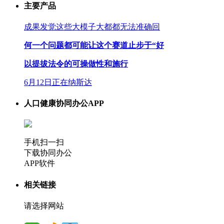
主要产品
成果发觉这些大模子大都都无法准确回
何一个问题都可能让这个赛道止步于“好
以提拔法令的可操做性和施行
6月12日正在纳斯达
人口健康协同办公APP
手机扫一扫
下载协同办公
APP软件
相关链接
请选择网站