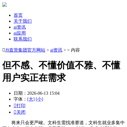
首页
关于我们
ai资讯
ai应用
联系我们

J9直营集团官方网站
>
ai资讯
> > 内容
但不感、不懂价值不雅、不懂
用户实正在需求
日期：2026-06-13 15:04
字体：
[大]
[小]

打印

关闭
将来只会更严峻。文科生需找准赛道，文科生就业多集中