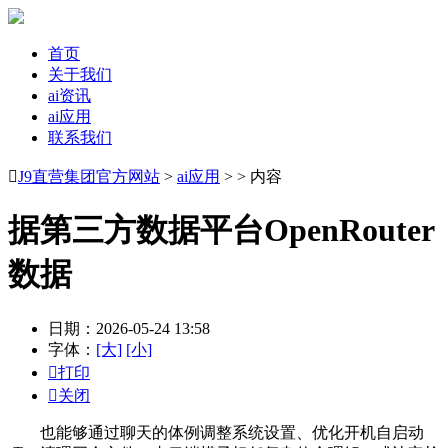
首页
关于我们
ai资讯
ai应用
联系我们

J9直营集团官方网站
>
ai应用
> > 内容
据第三方数据平台OpenRouter
数据
日期：2026-05-24 13:58
字体：
[大]
[小]

打印

关闭
也能够通过聊天的体例调整系统设置、优化开机自启动