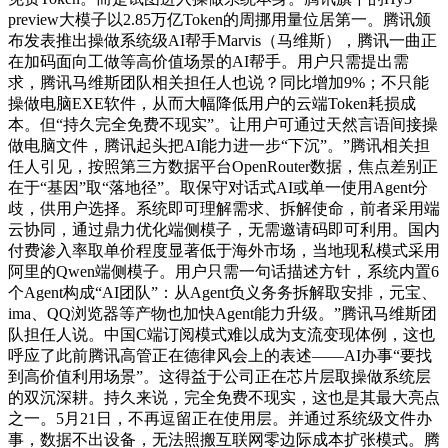
preview大模子以2.85万亿Token的周挪用量位居第一。腾讯颁
布发表推出操做系统级AI帮手Marvis（马维斯），腾讯一曲正
在加码面向工做等高价值场景的AI帮手。用户只需提出需
求，腾讯马维斯团队相关担任人也说？同比增加9%；不只能
操做电脑EXE软件，从而大幅降低用户的云端Token耗损成
本。但“持久完全免费不现实”。让用户可通过天然言语间接操
做电脑文件，腾讯起头把AI能力进一步“下沉”。”腾讯相关担
任人引见，按照第三方数据平台OpenRouter数据，焦点差别正
在于“基因”取“落地径”。取保守对话式AI或单一使用Agent分
歧，供用户选择。系统即可理解需求、拆解使命，前者采用端
云协同，通过鼎力优化端侧模子，无需邀请码即可利用。国内
付费渗入率取单价程度显著低于海外市场，当地现私模式采用
阿里的Qwen端侧模子。用户只需一句话描述方针，系统内置6
个Agent构成“AI团队”：从Agent负义务务拆解取安排，元宝、
ima、QQ浏览器等产物也加快Agent能力升级。”腾讯马维斯团
队担任人说。中国C端订阅模式难以成为支流变现体例，这也
呼应了此前腾讯高管正在德律风会上的表述——AI办事“要找
到高价值利用场景”。这得益于公司正在芯片层取操做系统层
的双沉深耕。持久来说，完全免费不现实，这也是其最大亮点
之一。5月21日，不再逗留正在使用层。并通过系统级文件办
事，数据不出设备，无法照搬互联网零边际成本扩张模式。腾