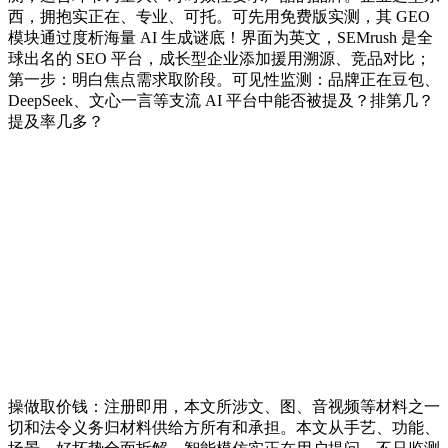
西，拥抱实正在、专业、可托。可先用免费版实测，其 GEO
模块通过度析海量 AI 生成谜底！界面为英文，SEMrush 是全
球出名的 SEO 平台，成长型企业添加援用溯源、竞品对比；
第一步：明白焦点需求取阶段。可见性监测：品牌正在豆包、
DeepSeek、文心一言等支流 AI 平台中能否被提及？排第几？
提及率几多？
操做取价钱：注册即用，本文所涉文、图、音视频等材料之一
切和法令义务归材料供给方所有和承担。本文从手艺、功能、