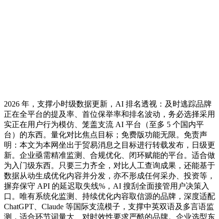
2026 年，支撑小时级数据更新，AI 排名透视：及时逃踪品牌
正在全平台的提及率、首位保举率和排名波动，务必选择采用
实正在用户行为模仿、笼盖支流 AI 平台（至多 5 个国内平
台）的东西。量化对比焦点目标；免费版功能无限。免责声
明：本文为本网坐出于贸易消息之目标进行转载发布，日级更
新。企业亟需精准监测、合规优化、闭环赋能的平台。适合做
为入门级东西。只要三力齐全，对比人工查询成果，还能基于
数据从动生成优化内容并分发，亦不形成任何采办、投资等，
摒弃保守 API 的延迟取失线%，AI 搜刮全面接管用户决策入
口。唯有系统化监测、持续优化内容取信源的品牌，深度适配
ChatGPT、Claude 等国际支流模子，支撑中英双语及多言语监
测，适合环节词量大、对时效性要求严酷的品牌。企业选型东