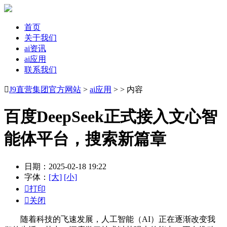
首页
关于我们
ai资讯
ai应用
联系我们

J9直营集团官方网站
>
ai应用
> > 内容
百度DeepSeek正式接入文心智
能体平台，搜索新篇章
日期：2025-02-18 19:22
字体：
[大]
[小]

打印

关闭
随着科技的飞速发展，人工智能（AI）正在逐渐改变我