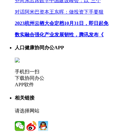
齐向东出席数字中国建设峰会：以“三个
对话阿米巴资本王东晖：做投资下手要狠
2023杭州云栖大会定档10月31日，即日起免
数实融合强化产业发展韧性，腾讯发布《
人口健康协同办公APP
手机扫一扫
下载协同办公
APP软件
相关链接
请选择网站