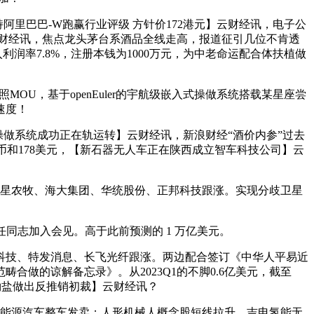
里巴巴-W跑赢行业评级 方针价172港元】云财经讯，电子公
】云财经讯，焦点龙头茅台系酒品全线走高，报道征引几位不肯透
润率7.8%，注册本钱为1000万元，为中老命运配合体扶植做
U，基于openEuler的宇航级嵌入式操做系统搭载某星座尝
速度！
载操做系统成功正在轨运转】云财经讯，新浪财经“酒价内参”过去
172港币和178美元，【新石器无人车正在陕西成立智车科技公司】云
、巨星农牧、海大集团、华统股份、正邦科技跟涨。实现分歧卫星
任同志加入会见。高于此前预测的 1 万亿美元。
技、特发消息、长飞光纤跟涨。两边配合签订《中华人平易近
做的谅解备忘录》。从2023Q1的不脚0.6亿美元，截至
其钠盐做出反推销初裁】云财经讯？
能源汽车整车发卖；人形机械人概念股短线拉升，吉电氢能无