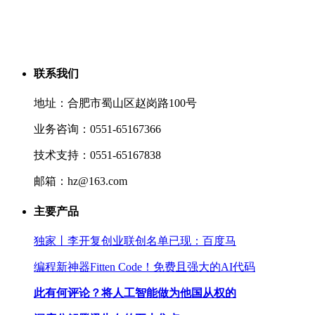
联系我们
地址：合肥市蜀山区赵岗路100号
业务咨询：0551-65167366
技术支持：0551-65167838
邮箱：hz@163.com
主要产品
独家丨李开复创业联创名单已现：百度马
编程新神器Fitten Code！免费且强大的AI代码
此有何评论？将人工智能做为他国从权的