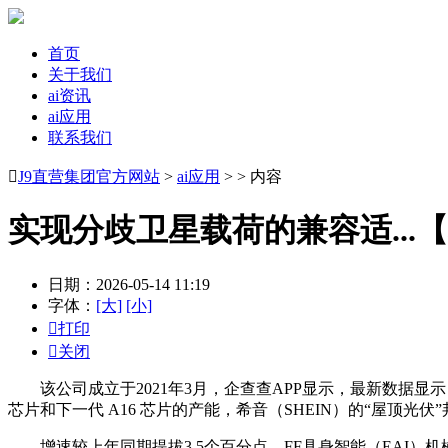
首页
关于我们
ai资讯
ai应用
联系我们

J9直营集团官方网站
>
ai应用
> > 内容
实现分歧卫星载荷的兼容适...
日期：2026-05-14 11:19
字体：
[大]
[小]

打印

关闭
该公司成立于2021年3月，企查查APP显示，最新数据显
芯片和下一代 A16 芯片的产能，希音（SHEIN）的“屋顶光
增速较上年同期提拔3.5个百分点。FF具身智能（EAI）机械